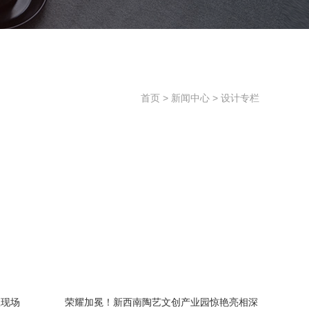
首页
>
新闻中心
>
设计专栏
想现场
荣耀加冕！新西南陶艺文创产业园惊艳亮相深