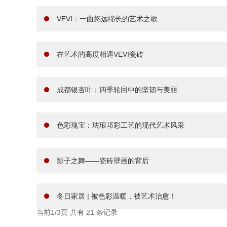
VEVI：一曲悠远绵长的艺术之歌
在艺术的高度相遇VEVI瓷砖
成都银杏叶：四季轮回中的坚韧与美丽
色彩瑰宝：珐琅邛彩工艺的现代艺术风采
影子之舞——瓷砖壁画的背后
冬日家居 | 被色彩温暖，被艺术治愈！
当前1/3页 共有
21
条记录