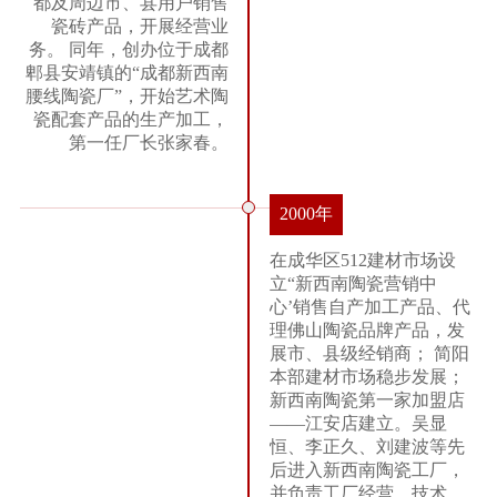
都及周边市、县用户销售
瓷砖产品，开展经营业
务。 同年，创办位于成都
郫县安靖镇的“成都新西南
腰线陶瓷厂”，开始艺术陶
瓷配套产品的生产加工，
第一任厂长张家春。
2000年
在成华区512建材市场设
立“新西南陶瓷营销中
心’销售自产加工产品、代
理佛山陶瓷品牌产品，发
展市、县级经销商； 简阳
本部建材市场稳步发展；
新西南陶瓷第一家加盟店
——江安店建立。吴显
恒、李正久、刘建波等先
后进入新西南陶瓷工厂，
并负责工厂经营、技术、