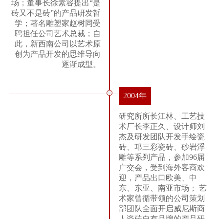
场；董事长徐素容提出“是
砖又不是砖”的产品研发哲
学；著名雕塑家赵树同受
聘担任公司艺术总裁；自
此，新西南公司以艺术原
创为产品开发的思维导向
逐渐成型。
2004年
研究所所长江林、工艺技
术厂长李正久、设计师刘
杰及研发团队开发手绘瓷
砖、邛三彩瓷砖、砂岩浮
雕等系列产品，参加96届
广交会，受到海外客商欢
迎，产品出口欧美、中
东、东亚、南亚市场； 艺
术家曾循带领的公司策划
部团队全面开启威尼斯商
人瓷砖自有品牌的产品研