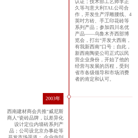
认证；技术部工艺师李正
久等与意大利TAL公司合
作，开发生产浮雕腰线、4
英吋方砖、手工印花砖等
系列产品；参加四川名优
产品——乌鲁木齐西部博
览会，打出“开发大西南，
有我新西南”口号；自此，
新西南陶瓷公司正式以民
营企业身份，开始了他的
经营与发展的历程，受到
省市各级领导和市场消费
者的肯定和认可。
2003年
西南建材商会共推“威尼斯
商人“瓷砖品牌，以差异化
设计定位内墙砖系列产
品；公司设北京办事处等
开发市场渠道； 企业内刊