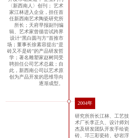
〈新西南人〉创刊； 艺术
家江林进入企业，担任首
任新西南艺术陶瓷研究所
所长；天府早报副刊编
辑、艺术家曾循尝试跨界
设计“黑白圆与方”首推市
场；董事长徐素容提出“是
砖又不是砖”的产品研发哲
学；著名雕塑家赵树同受
聘担任公司艺术总裁；自
此，新西南公司以艺术原
创为产品开发的思维导向
逐渐成型。
2004年
研究所所长江林、工艺技
术厂长李正久、设计师刘
杰及研发团队开发手绘瓷
砖、邛三彩瓷砖、砂岩浮