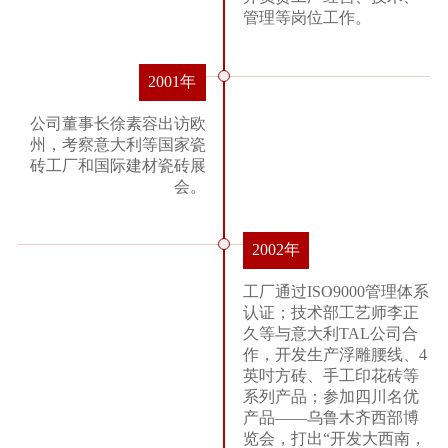
管理等岗位工作。
2001年
公司董事长徐素容出访欧
州，考察意大利等国家瓷
砖工厂和国际建材瓷砖展
会。
2002年
工厂通过ISO9000管理体系
认证；技术部工艺师李正
久等与意大利TAL公司合
作，开发生产浮雕腰线、4
英吋方砖、手工印花砖等
系列产品；参加四川名优
产品——乌鲁木齐西部博
览会，打出“开发大西南，